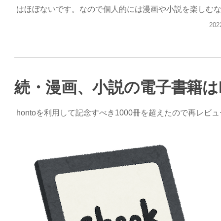
はほぼないです。なので個人的には漫画や小説を楽しむなら
投
202
稿
日:
続・漫画、小説の電子書籍はh
hontoを利用して記念すべき1000冊を超えたので再レビ