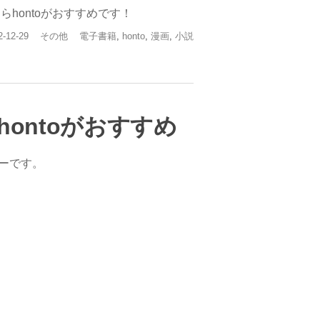
hontoがおすすめです！
カ
タ
2-12-29
その他
電子書籍
,
honto
,
漫画
,
小説
テ
グ
ゴ
リ
ー
ontoがおすすめ
ューです。