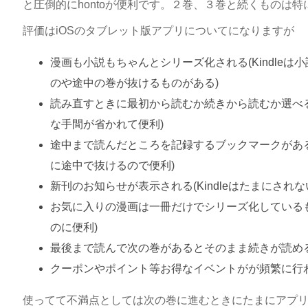
と圧倒的にhontoが便利です。２巻、３巻と続くものは特
評価はiOSのタブレット版アプリについてになりますが
漫画も小説もちゃんとシリーズ化される(Kindle
のや途中の巻が抜けるものがある)
読み直すときに最初から読むか続きから読むか選べ
な手間が省かれて便利)
途中まで読んだところを記録するブックマークがあ
に途中で抜けるので便利)
新刊のお知らせが表示される(Kindleはたまにされな
お気に入りの漫画は一冊だけでシリーズ化している
のに便利)
最後まで読んで次の巻があるとそのまま続きが読める
クーポンやポイント等お得なイベントがが頻繁に行
使ってて不満点としては次の巻に進むときにたまにアプ