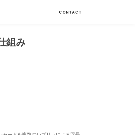
G
CONTACT
の仕組み
、各シャードを複数のレプリカによる冗長