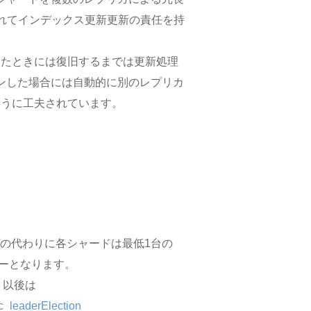
れてインデックス更新更新の責任を持
したときには復旧するまでは更新処理
ダウンした場合には自動的に別のレプリカ
ように工夫されています。
。その代わりに各シャードは最低1台の
ーとなります。
、以後は
sc_leaderElection