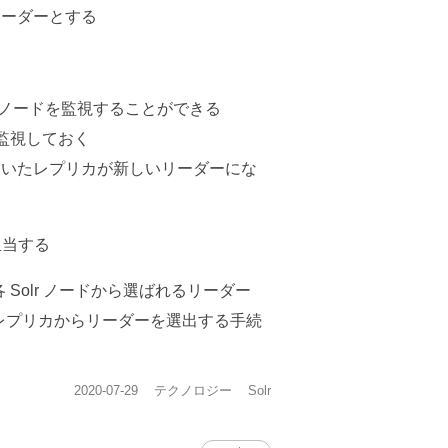
リーダーとする
r 上のノードを監視することができる
監視しておく
ていたレプリカが新しいリーダーにな
が担当する
する各 Solr ノードから選ばれるリーダー
するレプリカからリーダーを選出する手続
投
カ
タ
2020-07-29
テクノロジー
Solr
稿
テ
グ
日:
ゴ
リ