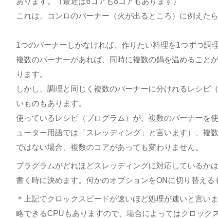
あります。（最近は6コアも8コアもあります）
これは、コンロのバーナー（火が出るところ）に例えた
1つのバーナーしかなければ、作りたい料理を1つずつ調
複数のバーナーがあれば、同時に複数の鍋を温めること
ります。
しかし、調理と同じく複数のバーナーに分けれるレシピ
いものもあります。
使っているレシピ（プログラム）が、複数のバーナーを
ューター用語では「スレッディング」と言います）、複
ではない場合、複数のコアがあっても変わりません。
プラグラムがどれほどスレッディングに対応しているか
書く時に決めます。何かのオプションをONに切り替える
＊上記でクロックスピードが速いほど処理が速いと言いま
略できるCPUもありますので、場合によってはクロックス