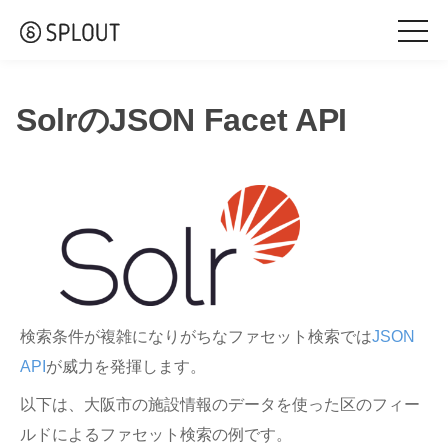
togg
navi
SolrのJSON Facet API
検索条件が複雑になりがちなファセット検索では
JSON
API
が威力を発揮します。
以下は、大阪市の施設情報のデータを使った区のフィー
ルドによるファセット検索の例です。