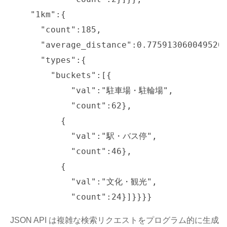
    "1km":{

      "count":185,

      "average_distance":0.7759130600495204
      "types":{

        "buckets":[{

            "val":"駐車場・駐輪場",

            "count":62},

          {

            "val":"駅・バス停",

            "count":46},

          {

            "val":"文化・観光",

JSON API は複雑な検索リクエストをプログラム的に生成