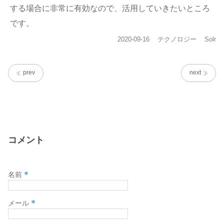
する場合に非常に有効なので、活用していきたいところ
です。
投
カ
タ
2020-09-16
テクノロジー
Solr
稿
テ
グ
日:
ゴ
リ
prev
next
ー
コメント
*
名前
*
メール