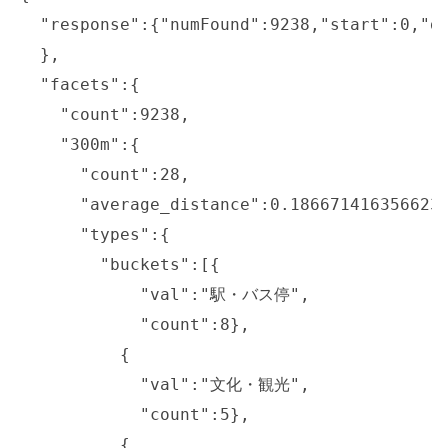
  "response":{"numFound":9238,"start":0,"do
  },

  "facets":{

    "count":9238,

    "300m":{

      "count":28,

      "average_distance":0.1866714163566230
      "types":{

        "buckets":[{

            "val":"駅・バス停",

            "count":8},

          {

            "val":"文化・観光",

            "count":5},

          {
