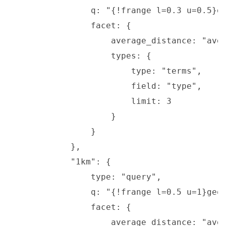
	        q: "{!frange l=0.3 u=0.5}geodist()",

	        facet: {

		    average_distance: "avg(geodist())",

		    types: {

		        type: "terms",

		        field: "type",

                        limit: 3

		    }

                }

	    },

	    "1km": {

	        type: "query",

	        q: "{!frange l=0.5 u=1}geodist()",

	        facet: {

		    average_distance: "avg(geodist())",
