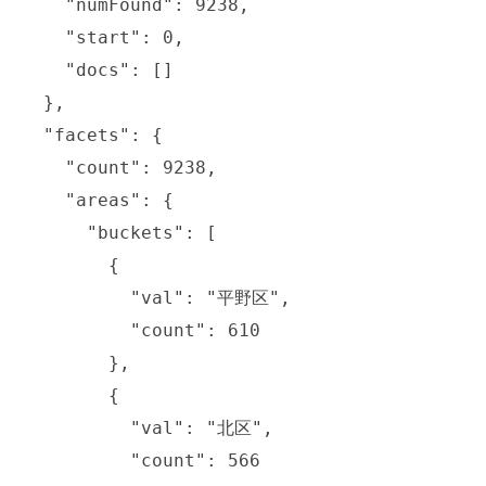
    "numFound": 9238,

    "start": 0,

    "docs": []

  },

  "facets": {

    "count": 9238,

    "areas": {

      "buckets": [

        {

          "val": "平野区",

          "count": 610

        },

        {

          "val": "北区",

          "count": 566
