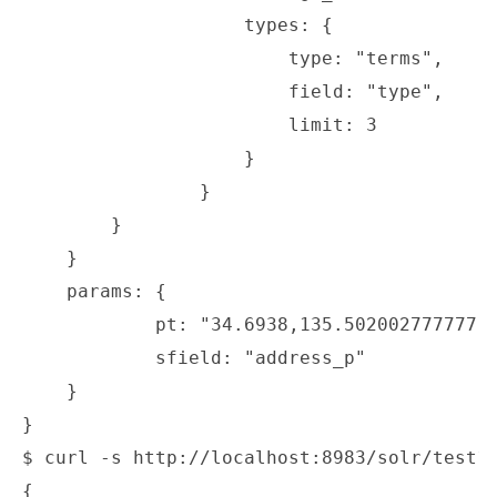
		    types: {

		        type: "terms",

		        field: "type",

                        limit: 3

		    }

                }

        }

    }

    params: {

	    pt: "34.6938,135.502002777777", /* 大阪市役所 */

	    sfield: "address_p"

    }

}

$ curl -s http://localhost:8983/solr/test1/
{
