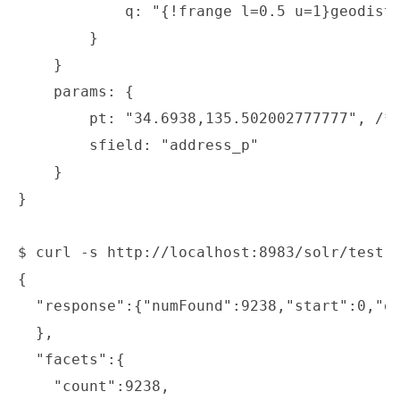
            q: "{!frange l=0.5 u=1}geodist(
        }

    }

    params: {

	pt: "34.6938,135.502002777777", /* 大阪市役所 */

        sfield: "address_p"

    }

}

$ curl -s http://localhost:8983/solr/test1/
{

  "response":{"numFound":9238,"start":0,"do
  },

  "facets":{

    "count":9238,
