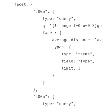
    facet: {

	    "300m": {

	        type: "query",

	        q: "{!frange l=0 u=0.3}geodist()",

	        facet: {

		    average_distance: "avg(geodist())",

		    types: {

		        type: "terms",

		        field: "type",

                        limit: 3

		    }

                }

	    },

	    "500m": {

	        type: "query",
