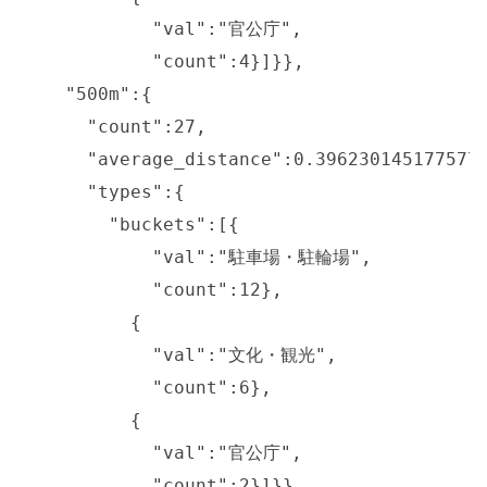
            "val":"官公庁",

            "count":4}]}},

    "500m":{

      "count":27,

      "average_distance":0.3962301451775779
      "types":{

        "buckets":[{

            "val":"駐車場・駐輪場",

            "count":12},

          {

            "val":"文化・観光",

            "count":6},

          {

            "val":"官公庁",

            "count":2}]}},
