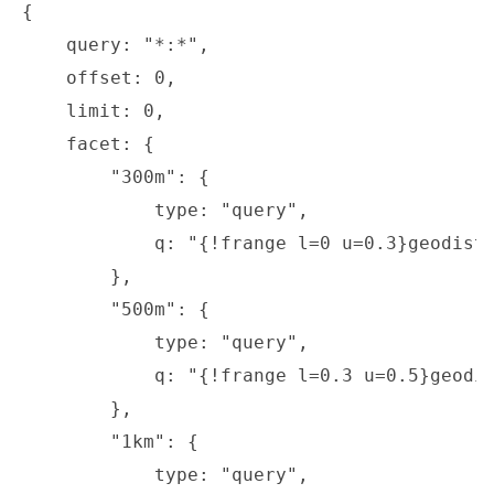
{

    query: "*:*",

    offset: 0,

    limit: 0,

    facet: {

        "300m": {

            type: "query",

            q: "{!frange l=0 u=0.3}geodist(
        },

        "500m": {

            type: "query",

            q: "{!frange l=0.3 u=0.5}geodis
        },

        "1km": {

            type: "query",
