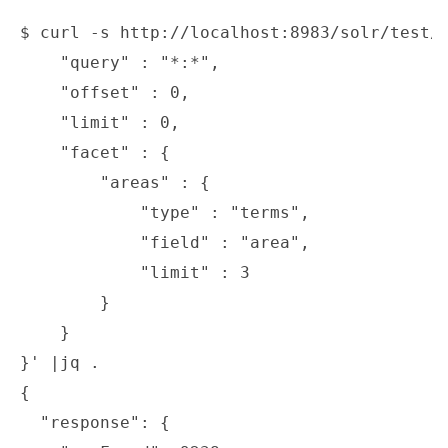
$ curl -s http://localhost:8983/solr/test/q
    "query" : "*:*",

    "offset" : 0,

    "limit" : 0,

    "facet" : {

        "areas" : {

            "type" : "terms",

            "field" : "area",

            "limit" : 3

        }

    }

}' |jq .

{

  "response": {
