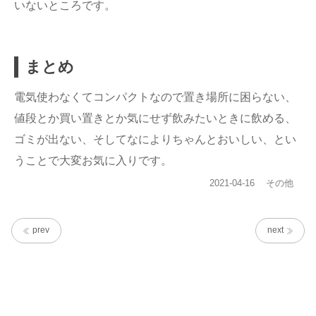
いないところです。
まとめ
電気使わなくてコンパクトなので置き場所に困らない、
値段とか買い置きとか気にせず飲みたいときに飲める、
ゴミが出ない、そしてなによりちゃんとおいしい、とい
うことで大変お気に入りです。
投
カ
2021-04-16
その他
稿
テ
日:
ゴ
リ
prev
next
ー