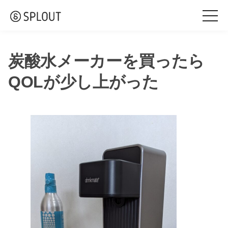
togg
navi
炭酸水メーカーを買ったら
QOLが少し上がった