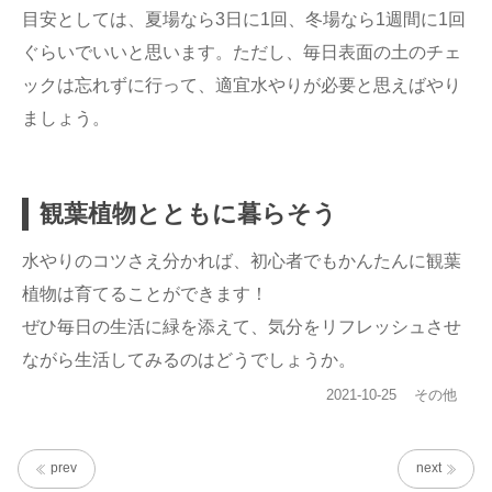
目安としては、夏場なら3日に1回、冬場なら1週間に1回
ぐらいでいいと思います。ただし、毎日表面の土のチェ
ックは忘れずに行って、適宜水やりが必要と思えばやり
ましょう。
観葉植物とともに暮らそう
水やりのコツさえ分かれば、初心者でもかんたんに観葉
植物は育てることができます！
ぜひ毎日の生活に緑を添えて、気分をリフレッシュさせ
ながら生活してみるのはどうでしょうか。
投
カ
2021-10-25
その他
稿
テ
日:
ゴ
リ
prev
next
ー