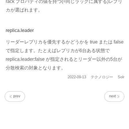
rack プロパティの値を持つ(=同じラックに属する)レプリ
カが選ばれます。
replica.leader
リーダーレプリカを優先するかどうかを true または false
で指定します。たとえばレプリカが6台ある状態で
replica.leader:false が指定されるとリーダー以外の5台が
分散検索の対象となります。
投
カ
タ
2022-09-13
テクノロジー
Solr
稿
テ
グ
日:
ゴ
リ
prev
next
ー