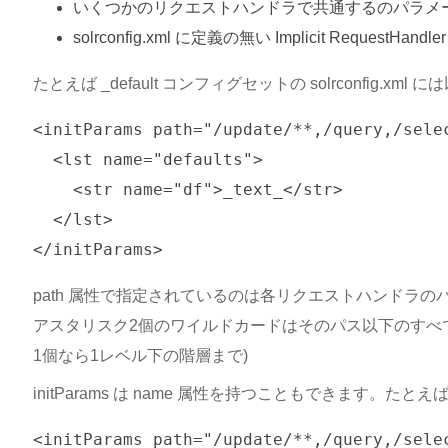
いくつかのリクエストハンドラで共通するのパラメ
solrconfig.xml に定義の無い Implicit Request
たとえば _default コンフィグセットの solrconfig.xml 
<initParams path="/update/**,/query,/selec
  <lst name="defaults">

    <str name="df">_text_</str>

  </lst>

path 属性で指定されているのは各リクエストハンドラの
アスタリスク2個のワイルドカードはそのパス以下のすべ
1個なら1レベル下の階層まで)
initParams は name 属性を持つこともできます。た
<initParams path="/update/**,/query,/selec