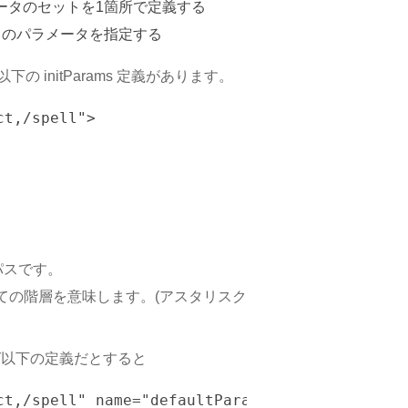
ータのセットを1箇所で定義する
Handler のパラメータを指定する
には以下の initParams 定義があります。
t,/spell">

パスです。
ての階層を意味します。(アスタリスク
とえば以下の定義だとすると
t,/spell" name="defaultParams">
