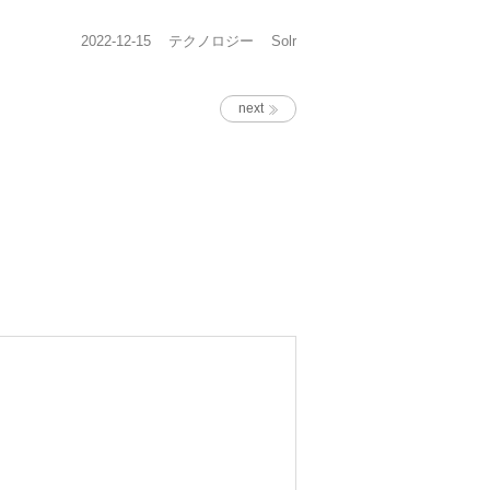
投
カ
タ
2022-12-15
テクノロジー
Solr
稿
テ
グ
日:
ゴ
リ
next
ー