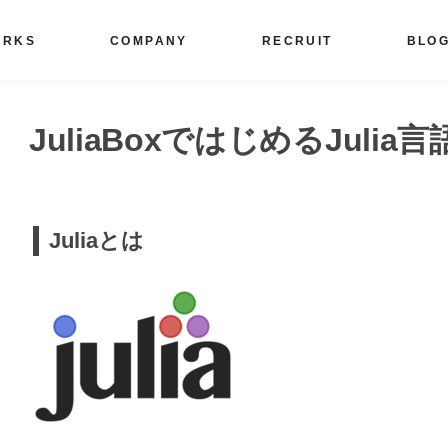
ORKS
COMPANY
RECRUIT
BLO
JuliaBoxではじめるJulia言
Juliaとは