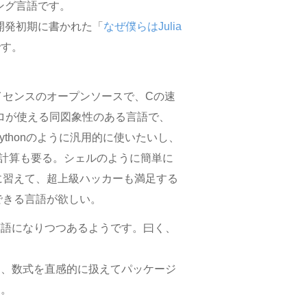
ング言語です。
、開発初期に書かれた「
なぜ僕らはJulia
です。
イセンスのオープンソースで、Cの速
クロが使える同図象性のある言語で、
ythonのように汎用的に使いたいし、
代数計算も要る。シェルのように簡単に
に習えて、超上級ハッカーも満足する
できる言語が欲しい。
言語になりつつあるようです。曰く、
く、数式を直感的に扱えてパッケージ
速。