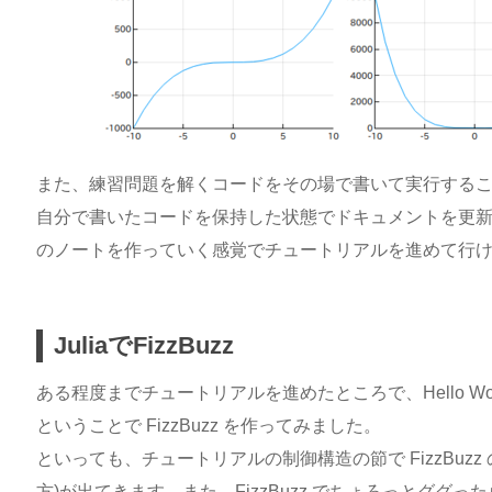
また、練習問題を解くコードをその場で書いて実行する
自分で書いたコードを保持した状態でドキュメントを更
のノートを作っていく感覚でチュートリアルを進めて行
JuliaでFizzBuzz
ある程度までチュートリアルを進めたところで、Hello W
ということで FizzBuzz を作ってみました。
といっても、チュートリアルの制御構造の節で FizzBuzz の
方)が出てきます。また、FizzBuzz でちょろっとググ