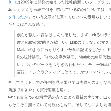
Julia
は2009年に開発の始まった比較的新しいプログラミ
Julia がどんな言語で何を目指しているのかについては
を作ったか
」という文章が志高くてたいへん素晴らしい
たとえばこんな感じ。
僕らが欲しい言語はこんな感じだ。まず、ゆるいラ
度とRubyの動的さが欲しい。Lispのような真のマ
Matlabのように分かりやすい数学の記述をしたい。P
Rの統計処理、Perlの文字列処理、Matlabの線形
いくつかのパーツをつなぎ合わせたい。チョー簡単
言語。インタラクティブに使えて、かつコンパイル
そしてネット上での評判を見る限りでは実際そのような
簡潔で書きやすく実行速度も速い。
中でも目立つのは数学系の方々による賞賛の声です。曰
もそこそこ揃っていて可視化も容易、そしてなにより高