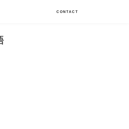
G
CONTACT
語