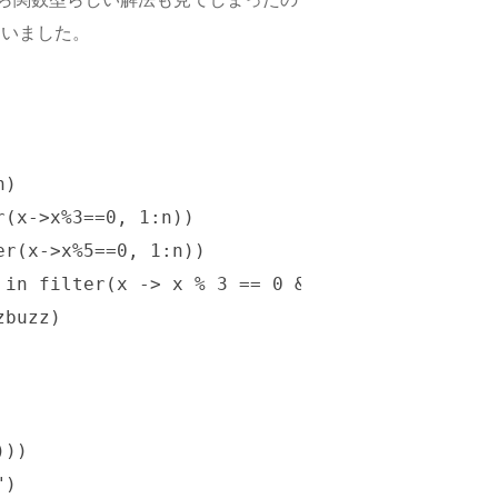
まいました。
)

(x->x%3==0, 1:n))

r(x->x%5==0, 1:n))

 in filter(x -> x % 3 == 0 && x % 5 == 0, 1:n)
buzz)

))

)
