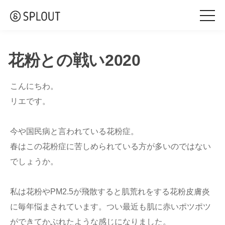
togg
navi
花粉との戦い2020
こんにちわ。
リエです。
今や国民病と言われている花粉症。
春はこの花粉症に苦しめられている方が多いのではない
でしょうか。
私は花粉やPM2.5が飛散すると肌荒れをする花粉皮膚炎
に毎年悩まされています。つい最近も肌に赤いポツポツ
ができてかぶれたような感じになりました。