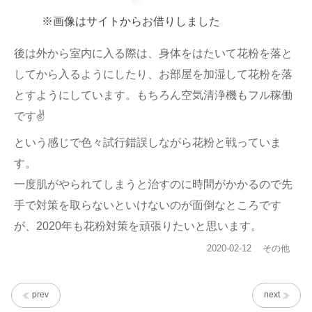
※画像はサイトからお借りしました
後は外から室内に入る際は、身体をはたいて花粉を落と
してから入るようにしたり、お部屋を加湿して花粉を落
とすようにしています。もちろん空気清浄機もフル稼働
です✌
という感じで色々試行錯誤しながら花粉と戦っていま
す。
一度肌がやられてしまうと治すのに時間がかかるので先
手で対策を取らないといけないのが面倒なところです
が、2020年も花粉対策を頑張りたいと思います。
投
カ
2020-02-12
その他
稿
テ
日:
ゴ
リ
prev
next
ー