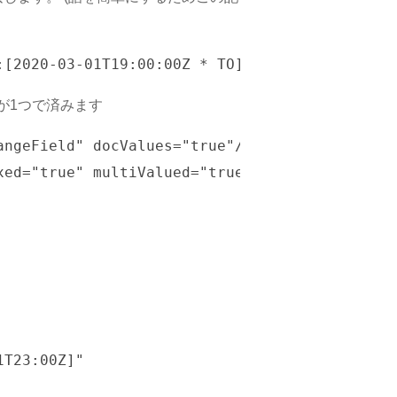
ドが1つで済みます
ngeField" docValues="true"/>

xed="true" multiValued="true"/>