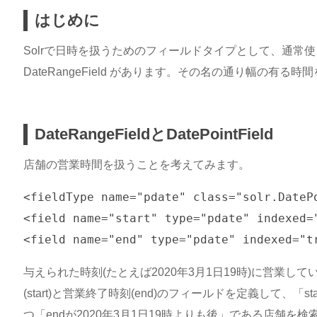
はじめに
Solrで日時を扱うためのフィールドタイプとして、通常使う Da
DateRangeField があります。その名の通り幅の有る
DateRangeFieldとDatePointField
店舗の営業時間を扱うことを考えてみます。
<fieldType name="pdate" class="solr.DatePo
<field name="start" type="pdate" indexed="
与えられた時刻(たとえば2020年3月1日19時)に営業
(start)と営業終了時刻(end)のフィールドを定義して、「st
つ「endが2020年3月1日19時よりも後」である店舗を