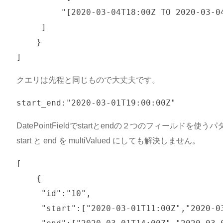
	 "[2020-03-04T18:00Z TO 2020-03-04T23:00Z]"

     ]

    }

クエリは先程と同じもので大丈夫です。
DatePointFieldでstartとendの２つのフィールド
start と end を multiValued にしても解決しません。
[

    {

     "id":"10",

     "start":["2020-03-01T11:00Z","2020-03