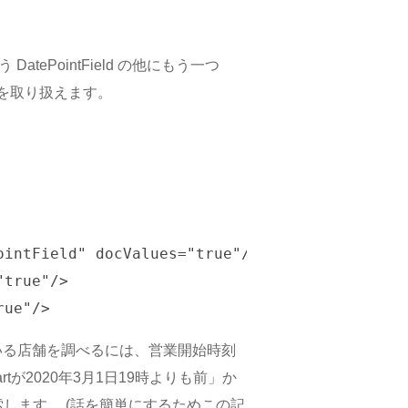
tePointField の他にもう一つ
時間を取り扱えます。
intField" docValues="true"/>

true"/>

している店舗を調べるには、営業開始時刻
artが2020年3月1日19時よりも前」か
検索します。 (話を簡単にするためこの記