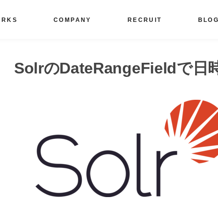
ORKS
COMPANY
RECRUIT
BLO
SolrのDateRangeFiel