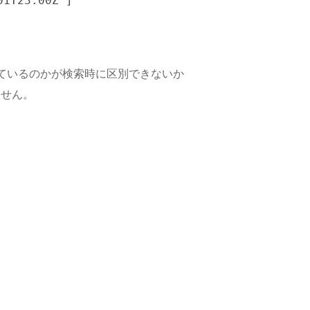
1T23:00Z"]

応しているのかが検索時に区別できないか
ません。