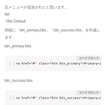
左メニューが追加されたと思います。
btn
└Btn Default
同様に「btn_primary.hbs」「btn_success.hbs」を作成し
ます。
btn_primary.hbs
<a href="#" class="btn btn_primary">Primary</a
btn_success.hbs
<a href="#" class="btn btn_success">Primary</a