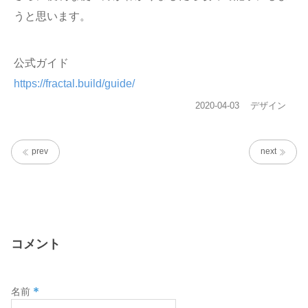
うと思います。
公式ガイド
https://fractal.build/guide/
投
カ
2020-04-03
デザイン
稿
テ
日:
ゴ
リ
prev
next
ー
コメント
*
名前