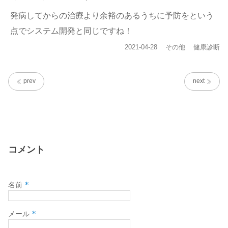
発病してからの治療より余裕のあるうちに予防をという
点でシステム開発と同じですね！
投
カ
タ
2021-04-28
その他
健康診断
稿
テ
グ
日:
ゴ
リ
prev
next
ー
コメント
*
名前
*
メール