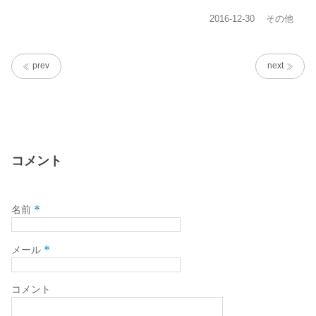
投
カ
2016-12-30
その他
稿
テ
日:
ゴ
リ
prev
next
ー
コメント
*
名前
*
メール
コメント