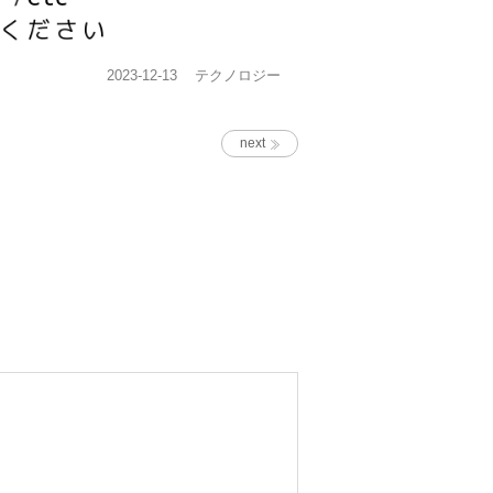
投
カ
2023-12-13
テクノロジー
稿
テ
日:
ゴ
リ
next
ー