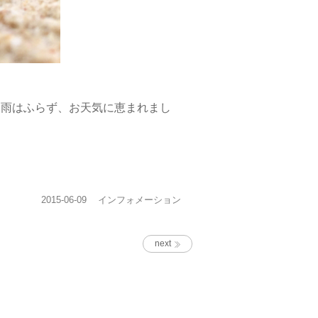
も雨はふらず、お天気に恵まれまし
投
カ
2015-06-09
インフォメーション
稿
テ
日:
ゴ
リ
next
ー