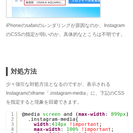
iPhoneのsafariのレンダリングが原因なのか、Instagram
のCSSの指定が弱いのか、具体的なところは不明です。
対処方法
少々強引な対処方法となるのですが、表示される
Instagramのiframe「.instagram-media」に、下記のCSS
を指定すると現象を回避できます。
1
@media 
screen
and (
max-width
: 
899px
){
2
.instagram-media{
3
width
:
414px
!important
;
4
max-width
: 
100%
!important
;