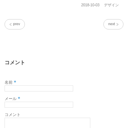
投
カ
2018-10-03
デザイン
稿
テ
日:
ゴ
リ
prev
next
ー
コメント
*
名前
*
メール
コメント