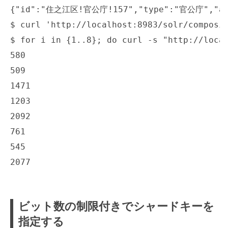
{"id":"住之江区!官公庁!157","type":"官公庁","
$ curl 'http://localhost:8983/solr/composit
$ for i in {1..8}; do curl -s "http://local
580

509

1471

1203

2092

761

545

ビット数の制限付きでシャードキーを
指定する