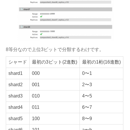
8等分なので上位3ビットで分類するわけです。
シャード
最初の3ビット(2進数)
最初の1桁(16進数)
shard1
000
0〜1
shard2
001
2〜3
shard3
010
4〜5
shard4
011
6〜7
shard5
100
8〜9
shard6
101
a〜b