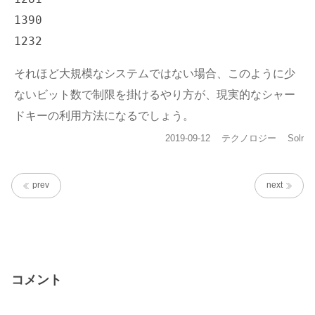
1390

それほど大規模なシステムではない場合、このように少
ないビット数で制限を掛けるやり方が、現実的なシャー
ドキーの利用方法になるでしょう。
投
カ
タ
2019-09-12
テクノロジー
Solr
稿
テ
グ
日:
ゴ
リ
prev
next
ー
コメント