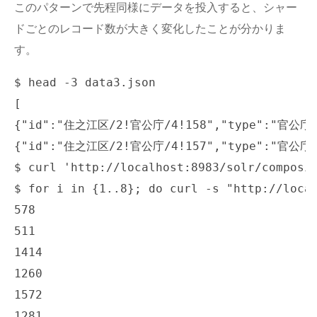
このパターンで先程同様にデータを投入すると、シャー
ドごとのレコード数が大きく変化したことが分かりま
す。
$ head -3 data3.json

[

{"id":"住之江区/2!官公庁/4!158","type":"官公
{"id":"住之江区/2!官公庁/4!157","type":"官公
$ curl 'http://localhost:8983/solr/composit
$ for i in {1..8}; do curl -s "http://local
578

511

1414

1260

1572

1281
