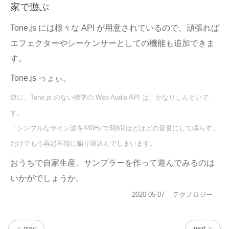
家で遊ぶ
Tone.js には様々な API が用意されているので、頑張れば
エフェクターやシーケンサーとしての機能も追加できま
す。
Tone.js っょぃ。
逆に、Tone.js のない標準の Web Audio API は、かなりしんどいで
す。
「シンプルなサイン波を440Hzで3秒間ほどほどの音量にして鳴らす」
だけでもう再起不能に陥り寝込んでしまいます。
おうちで自家生産、サンプラーを作って遊んでみるのは
いかがでしょうか。
投
カ
2020-05-07
テクノロジー
稿
テ
日:
ゴ
リ
prev
next