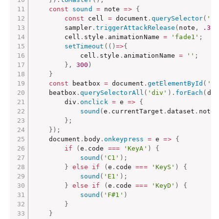
const
sound
=
note
=>
{
const
 cell 
=
 document
.
querySelector
(
'[d
		sampler
.
triggerAttackRelease
(
note
,
.3
)
;
		cell
.
style
.
animationName 
=
'fade1'
;
setTimeout
(
(
)
=>
{
			cell
.
style
.
animationName 
=
''
;
}
,
300
)
}
const
 beatbox 
=
 document
.
getElementById
(
'pe
	beatbox
.
querySelectorAll
(
'div'
)
.
forEach
(
div
		div
.
onclick
=
e
=>
{
sound
(
e
.
currentTarget
.
dataset
.
note
)
}
;
}
)
;
	document
.
body
.
onkeypress
=
e
=>
{
if
(
e
.
code 
===
'KeyA'
)
{
sound
(
'C1'
)
;
}
else
if
(
e
.
code 
===
'KeyS'
)
{
sound
(
'E1'
)
;
}
else
if
(
e
.
code 
===
'KeyD'
)
{
sound
(
'F#1'
)
}
}