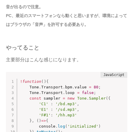
音が出るので注意。
PC、最近のスマートフォンなら動くと思いますが、環境によって
はブラウザの「音声」を許可する必要あり。
やってること
主要部分はこんな感じになります。
!
function
(
)
{
	Tone
.
Transport
.
bpm
.
value 
=
80
;
	Tone
.
Transport
.
loop 
=
false
;
const
 sampler 
=
new
Tone
.
Sampler
(
{
'C1'
:
'/bd.mp3'
,
'E1'
:
'/sd.mp3'
,
'F#1'
:
'/hh.mp3'
}
,
(
)
=>
{
		console
.
log
(
'initialized'
)
}
)
.
toMaster
(
)
;