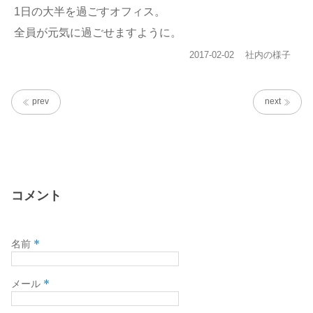
1日の大半を過ごすオフィス。
全員が元気に過ごせますように。
投
カ
2017-02-02
社内の様子
稿
テ
日:
ゴ
リ
prev
next
ー
コメント
*
名前
*
メール