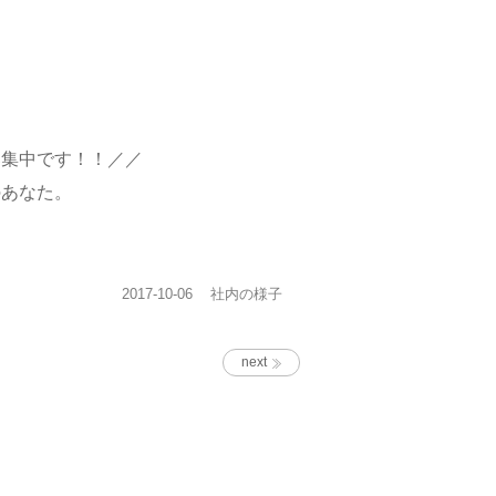
募集中です！！／／
のあなた。
投
カ
2017-10-06
社内の様子
稿
テ
日:
ゴ
リ
next
ー