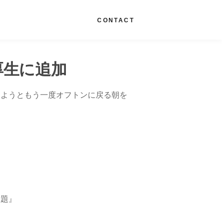
G
CONTACT
厚生に追加
しようともう一度オフトンに戻る朝を
放題』