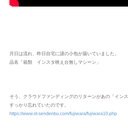
月日は流れ、昨日自宅に謎の小包が届いていました。
品名「箱類 インスタ映え台無しマシーン」
そう、クラウドファンディングのリターンがあの「イン
すっかり忘れていたのです。
https://www.st-sendenbu.com/fujiwara/fujiwara10.php