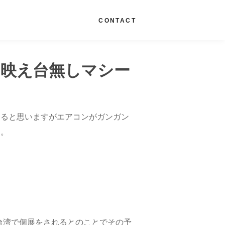
G
CONTACT
タ映え台無しマシー
てると思いますがエアコンがガンガン
す。
日台湾で個展をされるとのことでその予