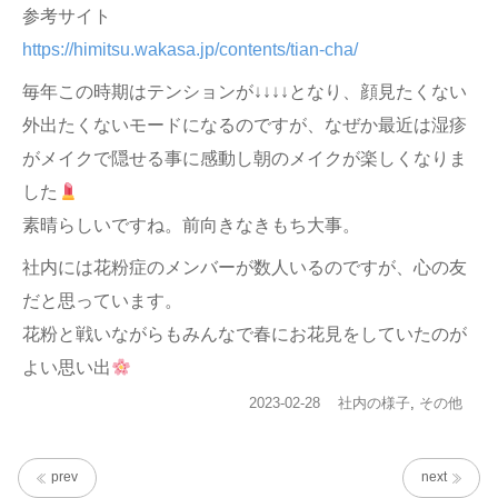
参考サイト
https://himitsu.wakasa.jp/contents/tian-cha/
毎年この時期はテンションが↓↓↓↓となり、顔見たくない
外出たくないモードになるのですが、なぜか最近は湿疹
がメイクで隠せる事に感動し朝のメイクが楽しくなりま
した
素晴らしいですね。前向きなきもち大事。
社内には花粉症のメンバーが数人いるのですが、心の友
だと思っています。
花粉と戦いながらもみんなで春にお花見をしていたのが
よい思い出
投
カ
2023-02-28
社内の様子
,
その他
稿
テ
日:
ゴ
リ
prev
next
ー