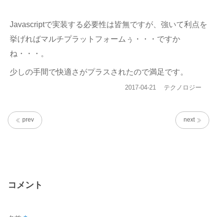
Javascriptで実装する必要性は皆無ですが、強いて利点を
挙げればマルチプラットフォームぅ・・・ですか
ね・・・。
少しの手間で快適さがプラスされたので満足です。
投
カ
2017-04-21
テクノロジー
稿
テ
日:
ゴ
リ
prev
next
ー
コメント